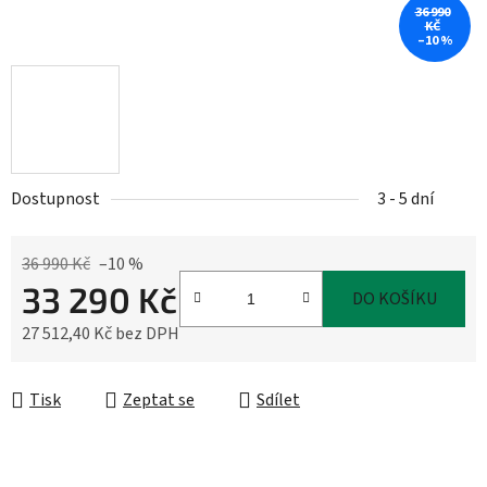
36 990
KČ
–10 %
Dostupnost
3 - 5 dní
36 990 Kč
–10 %
33 290 Kč
DO KOŠÍKU
27 512,40 Kč bez DPH
Měrná cena:
Tisk
Zeptat se
Sdílet