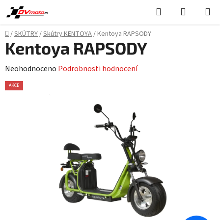
Přejít
Hledat
NÁKUPN
na
KOŠÍK
obsah
Domů
/
SKÚTRY
/
Skútry KENTOYA
/
Kentoya RAPSODY
Kentoya RAPSODY
Průměrné
Neohodnoceno
Podrobnosti hodnocení
hodnocení
AKCE
produktu
je
0,0
z
5
hvězdiček.