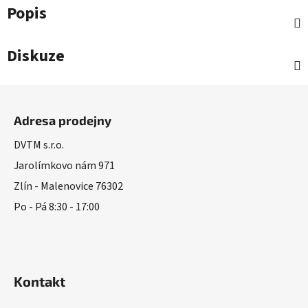
Popis
Diskuze
Z
á
Adresa prodejny
p
a
DVTM s.r.o.
t
Jarolímkovo nám 971
í
Zlín - Malenovice 76302
Po - Pá 8:30 - 17:00
Kontakt