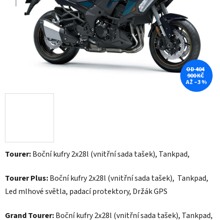
hvězdiček.
OD 404
900 KČ
AŽ –3 %
Tourer:
Boční kufry 2x28l (vnitřní sada tašek), Tankpad,
Tourer Plus:
Boční kufry 2x28l (vnitřní sada tašek), Tankpad,
Led mlhové světla, padací protektory, Držák GPS
Grand Tourer:
Boční kufry 2x28l (vnitřní sada tašek), Tankpad,