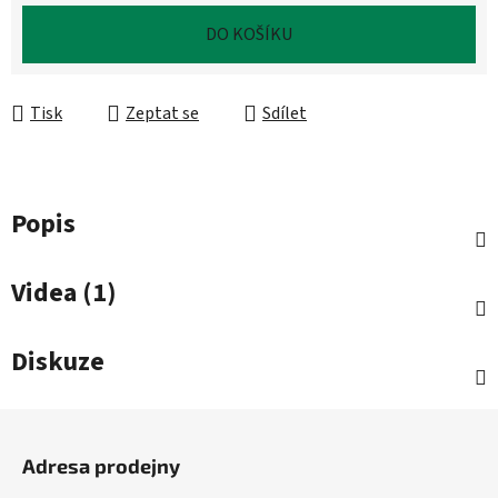
Měrná cena:
DO KOŠÍKU
Tisk
Zeptat se
Sdílet
Popis
Videa (1)
Diskuze
Z
á
Adresa prodejny
p