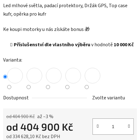
Led mlhové světla, padací protektory, Držák GPS, Top case
kufr, opěrka pro kufr
Ke koupi motorky u nás získáte bonus 🎁
Příslušenství dle vlastního výběru
v hodnotě
10 000 Kč
Varianta:
Dostupnost
Zvolte variantu
od 404 900 Kč
až –3 %
od
404 900 Kč
od
334 628,10 Kč
bez DPH