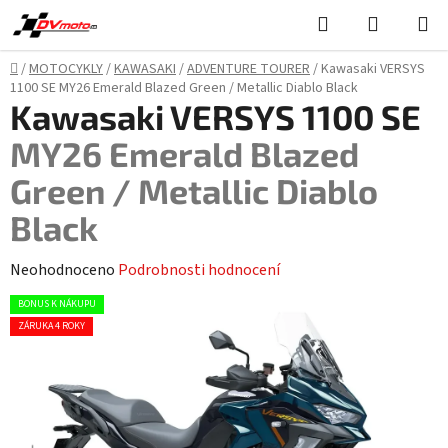
Přejít
Hledat
NÁKUPN
na
KOŠÍK
obsah
Domů
/
MOTOCYKLY
/
KAWASAKI
/
ADVENTURE TOURER
/
Kawasaki VERSYS
1100 SE
MY26 Emerald Blazed Green / Metallic Diablo Black
Kawasaki VERSYS 1100 SE
MY26 Emerald Blazed
Green / Metallic Diablo
Black
Průměrné
Neohodnoceno
Podrobnosti hodnocení
hodnocení
BONUS K NÁKUPU
produktu
ZÁRUKA 4 ROKY
je
0,0
z
5