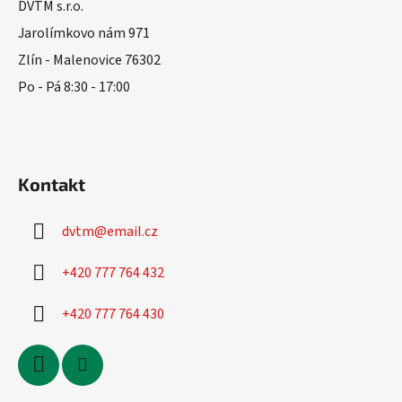
a
DVTM s.r.o.
t
Jarolímkovo nám 971
í
Zlín - Malenovice 76302
Po - Pá 8:30 - 17:00
Kontakt
dvtm
@
email.cz
+420 777 764 432
+420 777 764 430