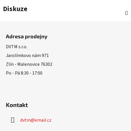
Diskuze
Z
á
Adresa prodejny
p
a
DVTM s.r.o.
t
Jarolímkovo nám 971
í
Zlín - Malenovice 76302
Po - Pá 8:30 - 17:00
Kontakt
dvtm
@
email.cz