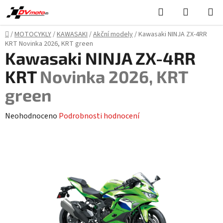
Přejít
Hledat
NÁKUPN
na
KOŠÍK
obsah
Domů
/
MOTOCYKLY
/
KAWASAKI
/
Akční modely
/
Kawasaki NINJA ZX-4RR
KRT
Novinka 2026, KRT green
Kawasaki NINJA ZX-4RR
KRT
Novinka 2026, KRT
green
Průměrné
Neohodnoceno
Podrobnosti hodnocení
hodnocení
produktu
je
0,0
z
5
hvězdiček.