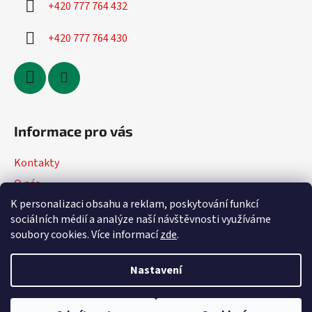
+420 777 764 432
+420 777 764 430
Informace pro vás
Kontakty
O nás
K personalizaci obsahu a reklam, poskytování funkcí
Jak nakupovat
sociálních médií a analýze naší návštěvnosti využíváme
Obchodní podmínky
soubory cookies. Více informací
zde
.
Podmínky ochrany osobních údajů
Nastavení
Vytvořil Shoptet