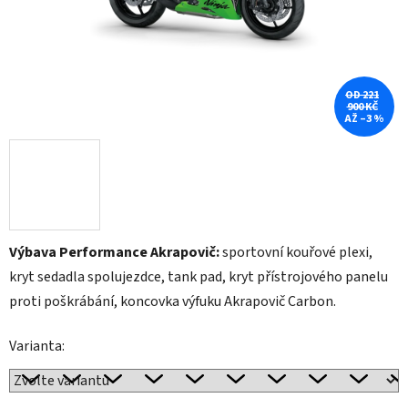
OD 221
900 KČ
AŽ –3 %
Výbava Performance Akrapovič:
sportovní kouřové plexi,
kryt sedadla spolujezdce, tank pad, kryt přístrojového panelu
proti poškrábání, koncovka výfuku Akrapovič Carbon.
Varianta: