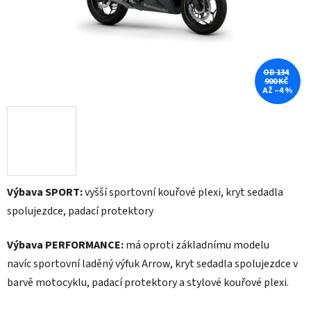
OD 134
900 KČ
AŽ –4 %
Výbava SPORT:
vyšší sportovní kouřové plexi, kryt sedadla
spolujezdce, padací protektory
Výbava PERFORMANCE:
má oproti základnímu modelu
navíc sportovní laděný výfuk Arrow, kryt sedadla spolujezdce v
barvě motocyklu, padací protektory a stylové kouřové plexi.