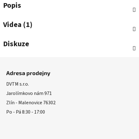
Popis
Videa (1)
Diskuze
Z
á
Adresa prodejny
p
a
DVTM s.r.o.
t
Jarolímkovo nám 971
í
Zlín - Malenovice 76302
Po - Pá 8:30 - 17:00