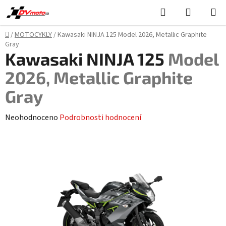
Přejít
Hledat
NÁKUPN
na
KOŠÍK
obsah
Domů
/
MOTOCYKLY
/
Kawasaki NINJA 125
Model 2026, Metallic Graphite
Gray
Kawasaki NINJA 125
Model
2026, Metallic Graphite
Gray
Průměrné
Neohodnoceno
Podrobnosti hodnocení
hodnocení
produktu
je
0,0
z
5
hvězdiček.