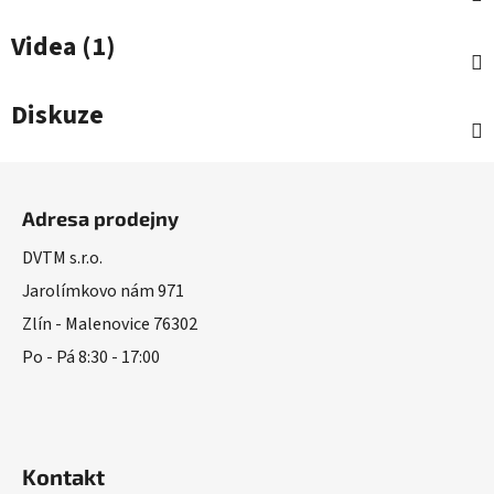
Videa (1)
Diskuze
Z
á
Adresa prodejny
p
a
DVTM s.r.o.
t
Jarolímkovo nám 971
í
Zlín - Malenovice 76302
Po - Pá 8:30 - 17:00
Kontakt