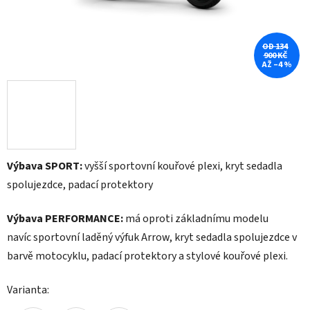
OD 134
900 KČ
AŽ –4 %
Výbava SPORT:
vyšší sportovní kouřové plexi, kryt sedadla
spolujezdce, padací protektory
Výbava PERFORMANCE:
má oproti základnímu modelu
navíc sportovní laděný výfuk Arrow, kryt sedadla spolujezdce v
barvě motocyklu, padací protektory a stylové kouřové plexi.
Varianta: