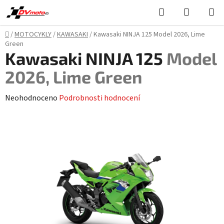
Přejít
Hledat
NÁKUPN
na
KOŠÍK
obsah
Domů
/
MOTOCYKLY
/
KAWASAKI
/
Kawasaki NINJA 125
Model 2026, Lime
Green
Kawasaki NINJA 125
Model
2026, Lime Green
Průměrné
Neohodnoceno
Podrobnosti hodnocení
hodnocení
produktu
je
0,0
z
5
hvězdiček.