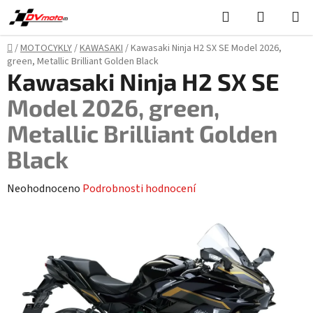
Přejít
Hledat
NÁKUPN
na
KOŠÍK
obsah
Domů
/
MOTOCYKLY
/
KAWASAKI
/
Kawasaki Ninja H2 SX SE
Model 2026,
green, Metallic Brilliant Golden Black
Kawasaki Ninja H2 SX SE
Model 2026, green,
Metallic Brilliant Golden
Black
Průměrné
Neohodnoceno
Podrobnosti hodnocení
hodnocení
produktu
je
0,0
z
5