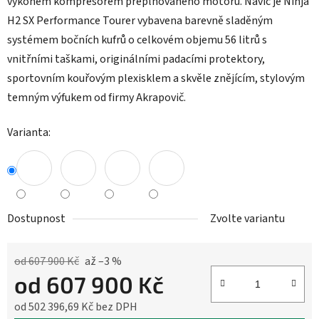
výkonem kompresorem přeplňovaného motoru. Navíc je Ninja
H2 SX Performance Tourer vybavena barevně sladěným
systémem bočních kufrů o celkovém objemu 56 litrů s
vnitřními taškami, originálními padacími protektory,
sportovním kouřovým plexisklem a skvěle znějícím, stylovým
temným výfukem od firmy Akrapovič.
Varianta:
Dostupnost
Zvolte variantu
od 607 900 Kč
až –3 %
od
607 900 Kč
od
502 396,69 Kč
bez DPH