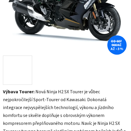
hvězdiček.
OD 607
900 KČ
AŽ –3 %
Výbava Tourer:
Nová Ninja H2 SX Tourer je vůbec
nejpokročilejší Sport-Tourer od Kawasaki. Dokonalá
integrace nejvyspělejších technologií, výkonu a jízdního
komfortu se skvěle doplňuje s obrovským výkonem
kompresorem přeplňovaného motoru. Navíc je Ninja H2 SX