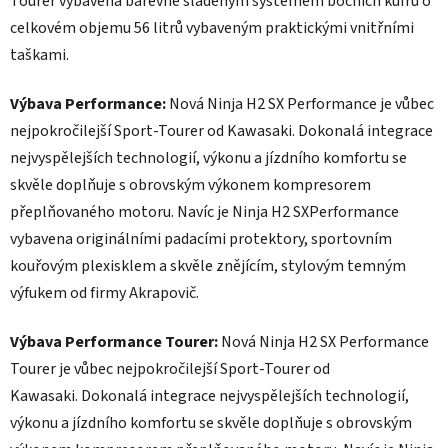
Tourer vybavena barevně sladěným systémem bočních kufrů o
celkovém objemu 56 litrů vybaveným praktickými vnitřními
taškami.
Výbava Performance:
Nová Ninja H2 SX Performance je vůbec
nejpokročilejší Sport-Tourer od Kawasaki. Dokonalá integrace
nejvyspělejších technologií, výkonu a jízdního komfortu se
skvěle doplňuje s obrovským výkonem kompresorem
přeplňovaného motoru. Navíc je Ninja H2 SXPerformance
vybavena originálními padacími protektory, sportovním
kouřovým plexisklem a skvěle znějícím, stylovým temným
výfukem od firmy Akrapovič.
Výbava Performance Tourer:
Nová Ninja H2 SX Performance
Tourer je vůbec nejpokročilejší Sport-Tourer od
Kawasaki. Dokonalá integrace nejvyspělejších technologií,
výkonu a jízdního komfortu se skvěle doplňuje s obrovským