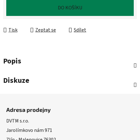
Měrná cena:
DO KOŠÍKU
Tisk
Zeptat se
Sdílet
Popis
Diskuze
Z
á
Adresa prodejny
p
a
DVTM s.r.o.
t
Jarolímkovo nám 971
í
Zlín - Malenovice 76302