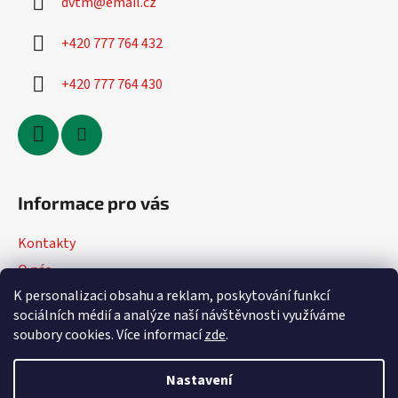
dvtm
@
email.cz
+420 777 764 432
+420 777 764 430
Informace pro vás
Kontakty
O nás
K personalizaci obsahu a reklam, poskytování funkcí
Jak nakupovat
sociálních médií a analýze naší návštěvnosti využíváme
Obchodní podmínky
soubory cookies. Více informací
zde
.
Podmínky ochrany osobních údajů
Nastavení