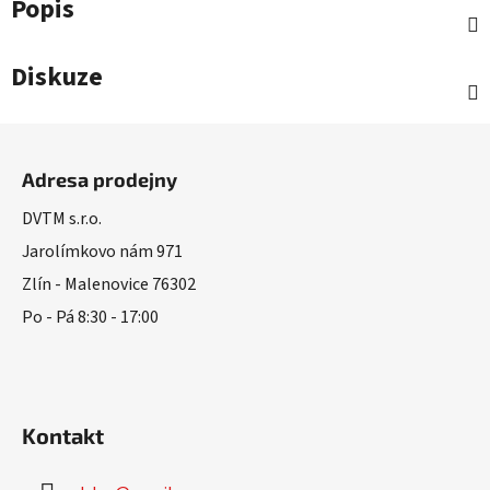
Popis
Diskuze
Z
á
Adresa prodejny
p
a
DVTM s.r.o.
t
Jarolímkovo nám 971
í
Zlín - Malenovice 76302
Po - Pá 8:30 - 17:00
Kontakt