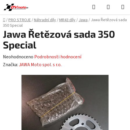
Přejít
Hledat
NÁKUPN
na
KOŠÍK
obsah
Domů
/
PRO STROJE
/
Náhradní díly
/
MR43 díly
/
Jawa
/
Jawa Řetězová sada
350 Special
Jawa Řetězová sada 350
Special
Průměrné
Neohodnoceno
Podrobnosti hodnocení
hodnocení
Značka:
JAWA Moto spol. s r.o.
produktu
je
0,0
z
5
hvězdiček.