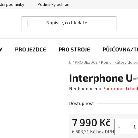
dní podmínky
Podmínky ochrany osobních údajů
Y
PRO JEZDCE
PRO STROJE
PŮJČOVNA/TE
Domů
/
PRO JEZDCE
/
Komunikátory do př
Interphone U
Průměrné
Neohodnoceno
Podrobnosti hod
hodnocení
Dostupnost
produktu
je
7 990 Kč
0,0
z
6 603,31 Kč bez DPH