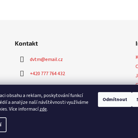
Kontakt
dvtm
@
email.cz
O
+420 777 764 432
J
+420 777 764 430
P
aci obsahu a reklam, poskytování funkcí
Odmítnout
édií a analýze naší návštěvnosti využíváme
ies. Více informací
zde
.
í
.
Upravit nastavení cookies