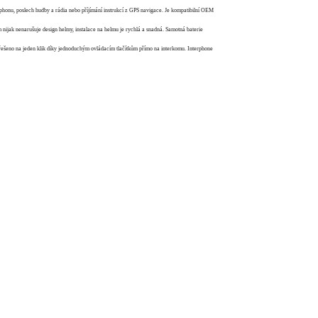
phonu, poslech hudby a rádia nebo příjímání instrukcí z GPS navigace. Je kompatibilní OEM
 nijak nenarušuje design helmy, instalace na helmu je rychlá a snadná. Samotná baterie
je řešeno na jeden klik díky jednoduchým ovládacím tlačítkům přímo na interkomu. Interphone