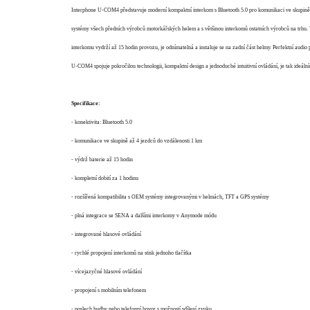
Interphone U-COM4 představuje moderní kompaktní interkom s Bluetooth 5.0 pro komunikaci ve skupině a
systémy všech předních výrobců motorkářských helem a s většinou interkomů ostatních výrobců na trhu. V
interkomu vydrží až 15 hodin provozu, je odnímatelná a instaluje se na zadní část helmy. Perfektní audi
U-COM4 spojuje pokročilou technologii, kompaktní design a jednoduché intuitivní ovládání, je tak ideáln
Specifikace:
- konektivita: Bluetooth 5.0
- komunikace ve skupině až 4 jezdců do vzdálenosti 1 km
- výdrž baterie až 15 hodin
- kompletní dobití za 1 hodinu
- rozšířená kompatibilita s OEM systémy integrovanými v helmách, TFT a GPS systémy
- plná integrace se SENA a dalšími interkomy v Anymode módu
- integrované hlasové ovládání
- rychlé propojení interkomů na stisk jednoho tlačítka
- vícejazyčné hlasové ovládání
- propojení s mobilním telefonem
- poslech hudby nebo telefonní hovor s možností sdílení zvuku