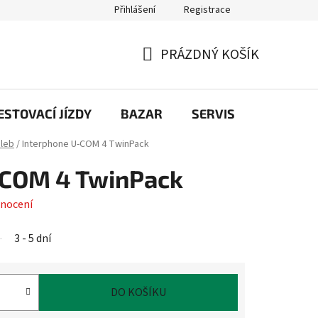
Přihlášení
Registrace
PRÁZDNÝ KOŠÍK
NÁKUPNÍ
KOŠÍK
STOVACÍ JÍZDY
BAZAR
SERVIS
Kontakt
ileb
/
Interphone U-COM 4 TwinPack
-COM 4 TwinPack
nocení
3 - 5 dní
DO KOŠÍKU