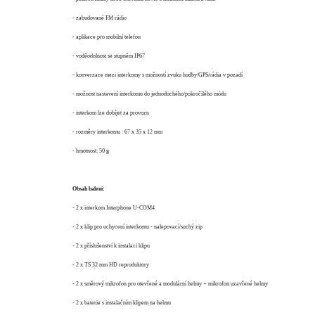
- zabudované FM rádio
- aplikace pro mobilní telefon
- voděodolnost se stupněm IP67
- konverzace mezi interkomy s možností zvuku hudby/GPS/rádia v pozadí
- možnost nastavení interkomu do jednoduchého/pokročilého módu
- interkom lze dobíjet za provozu
- rozměry interkomu : 67 x 35 x 12 mm
- hmotnost: 50 g
Obsah balení:
- 2 x interkom Interphone U-COM4
- 2 x klip pro uchycení interkomu - nalepovací/suchý zip
- 2 x příslušenství k instalaci klipu
- 2 x TS 32 mm HD reproduktory
- 2 x směrový mikrofon pro otevřené a modulární helmy + mikrofon uzavřené helmy
- 2 x baterie s instalačním klipem na helmu