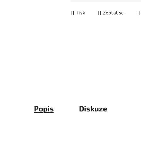
5
Měrná cena:
hvězdiček.
Tisk
Zeptat se
Popis
Diskuze