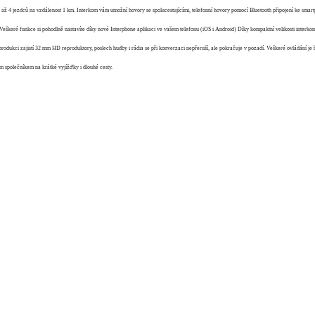
ž 4 jezdců na vzdálenost 1 km. Interkom vám umožní hovory se spolucestujícími, telefonní hovory pomocí Bluetooth připojení ke smart
eškeré funkce si pohodlně nastavíte díky nové Interphone aplikaci ve vašem telefonu (iOS i Android) Díky kompaktní velikosti interkom
o produkci zajistí 32 mm HD reproduktory, poslech hudby i rádia se při konverzaci nepřeruší, ale pokračuje v pozadí. Veškeré ovládání 
ím společníkem na krátké vyjížďky i dlouhé cesty.