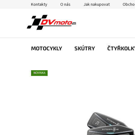
Přejít
Kontakty
O nás
Jak nakupovat
Obcho
na
obsah
MOTOCYKLY
SKÚTRY
ČTYŘKOLK
NOVINKA