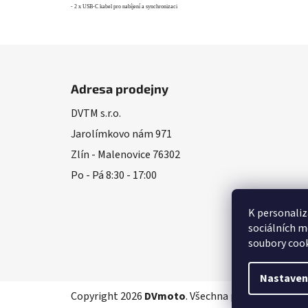
- 2 x USB-C kabel pro nabíjení a synchronizaci
Z
á
Adresa prodejny
p
DVTM s.r.o.
a
Jarolímkovo nám 971
t
í
Zlín - Malenovice 76302
Po - Pá 8:30 - 17:00
K personaliz
sociálních m
soubory cook
Nastaven
Copyright 2026
DVmoto
. Všechna práva vyhrazena