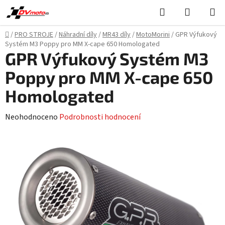
Přejít
Hledat
NÁKUPN
na
KOŠÍK
obsah
Domů
/
PRO STROJE
/
Náhradní díly
/
MR43 díly
/
MotoMorini
/
GPR Výfukový
Systém M3 Poppy pro MM X-cape 650 Homologated
GPR Výfukový Systém M3
Poppy pro MM X-cape 650
Homologated
Průměrné
Neohodnoceno
Podrobnosti hodnocení
hodnocení
produktu
je
0,0
z
5
hvězdiček.