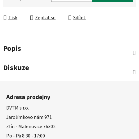
Měrná cena:
Tisk
Zeptat se
Sdílet
Popis
Diskuze
Z
á
Adresa prodejny
p
a
DVTM s.r.o.
t
Jarolímkovo nám 971
í
Zlín - Malenovice 76302
Po - Pá 8:30 - 17:00