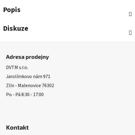
Popis
Diskuze
Z
á
Adresa prodejny
p
a
DVTM s.r.o.
t
Jarolímkovo nám 971
í
Zlín - Malenovice 76302
Po - Pá 8:30 - 17:00
Kontakt