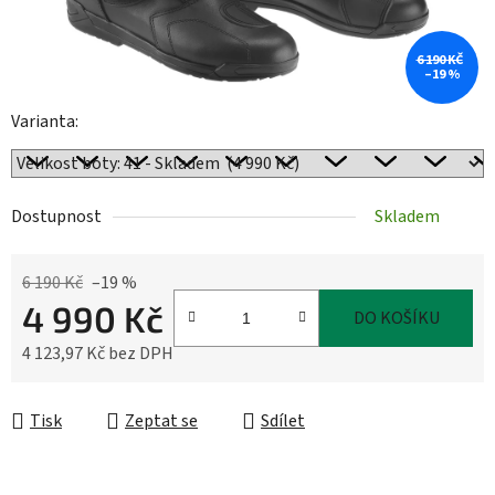
6 190 KČ
–19 %
Varianta:
Dostupnost
Skladem
6 190 Kč
–19 %
4 990 Kč
DO KOŠÍKU
4 123,97 Kč bez DPH
Měrná cena:
Tisk
Zeptat se
Sdílet