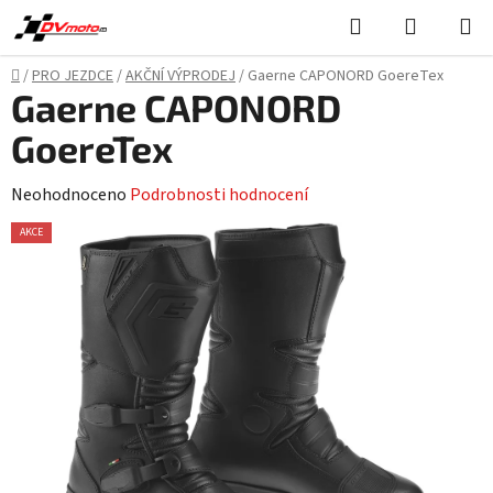
Přejít
Hledat
NÁKUPN
na
KOŠÍK
obsah
Domů
/
PRO JEZDCE
/
AKČNÍ VÝPRODEJ
/
Gaerne CAPONORD GoereTex
Gaerne CAPONORD
GoereTex
Průměrné
Neohodnoceno
Podrobnosti hodnocení
hodnocení
AKCE
produktu
je
0,0
z
5
hvězdiček.