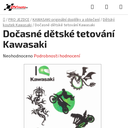
Přejít
Hledat
NÁKUPN
na
KOŠÍK
obsah
Domů
/
PRO JEZDCE
/
KAWASAKI originální doplňky a oblečení
/
Dětský
koutek Kawasaki
/
Dočasné dětské tetování Kawasaki
Dočasné dětské tetování
Kawasaki
Průměrné
Neohodnoceno
Podrobnosti hodnocení
hodnocení
produktu
je
0,0
z
5
hvězdiček.