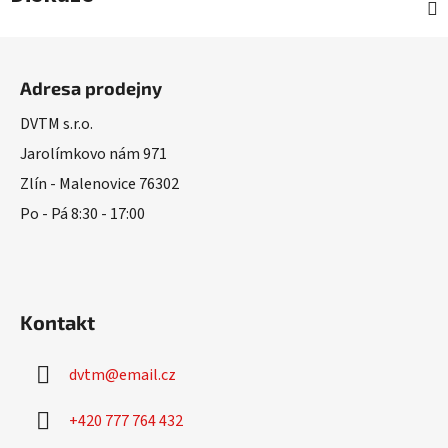
Z
á
Adresa prodejny
p
a
DVTM s.r.o.
t
Jarolímkovo nám 971
í
Zlín - Malenovice 76302
Po - Pá 8:30 - 17:00
Kontakt
dvtm
@
email.cz
+420 777 764 432