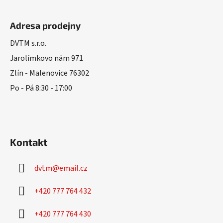
Z
á
Adresa prodejny
p
a
DVTM s.r.o.
t
Jarolímkovo nám 971
í
Zlín - Malenovice 76302
Po - Pá 8:30 - 17:00
Kontakt
dvtm
@
email.cz
+420 777 764 432
+420 777 764 430