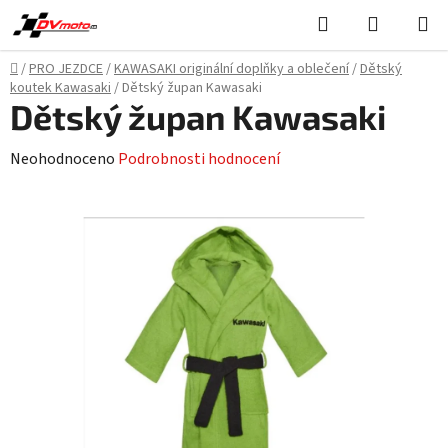
Přejít
Hledat
NÁKUPN
na
KOŠÍK
obsah
Domů
/
PRO JEZDCE
/
KAWASAKI originální doplňky a oblečení
/
Dětský
koutek Kawasaki
/
Dětský župan Kawasaki
Dětský župan Kawasaki
Průměrné
Neohodnoceno
Podrobnosti hodnocení
hodnocení
produktu
je
0,0
z
5
hvězdiček.