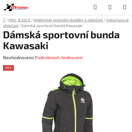
Přejít
Hledat
NÁKUPN
na
KOŠÍK
obsah
Domů
/
PRO JEZDCE
/
KAWASAKI originální doplňky a oblečení
/
Volnočasové
oblečení
/
Dámská sportovní bunda Kawasaki
Dámská sportovní bunda
Kawasaki
Průměrné
Neohodnoceno
Podrobnosti hodnocení
hodnocení
AKCE
produktu
je
0,0
z
5
hvězdiček.