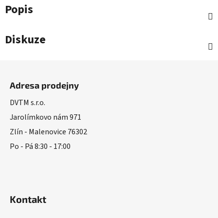
Popis
Diskuze
Z
á
Adresa prodejny
p
a
DVTM s.r.o.
t
Jarolímkovo nám 971
í
Zlín - Malenovice 76302
Po - Pá 8:30 - 17:00
Kontakt