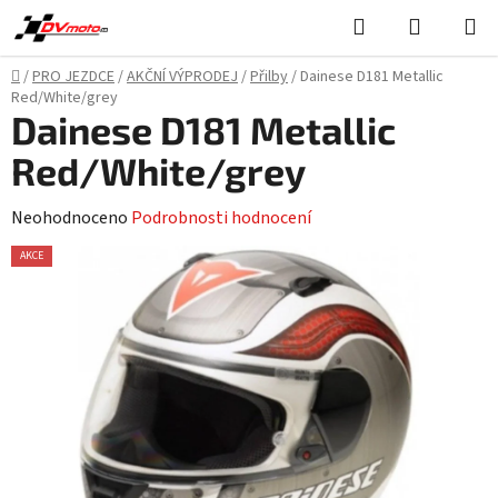
Přejít
Hledat
NÁKUPN
na
KOŠÍK
obsah
Domů
/
PRO JEZDCE
/
AKČNÍ VÝPRODEJ
/
Přilby
/
Dainese D181 Metallic
Red/White/grey
Dainese D181 Metallic
Red/White/grey
Průměrné
Neohodnoceno
Podrobnosti hodnocení
hodnocení
AKCE
produktu
je
0,0
z
5
hvězdiček.