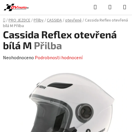
Přejít
Hledat
NÁKUPN
na
KOŠÍK
obsah
Domů
/
PRO JEZDCE
/
Přilby
/
CASSIDA
/
otevřené
/
Cassida Reflex otevřená
bílá M
Přilba
Cassida Reflex otevřená
bílá M
Přilba
Průměrné
Neohodnoceno
Podrobnosti hodnocení
hodnocení
produktu
je
0,0
z
5
hvězdiček.