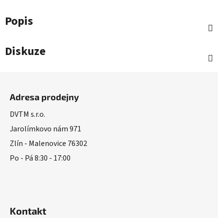
Popis
Diskuze
Z
á
Adresa prodejny
p
a
DVTM s.r.o.
t
Jarolímkovo nám 971
í
Zlín - Malenovice 76302
Po - Pá 8:30 - 17:00
Kontakt