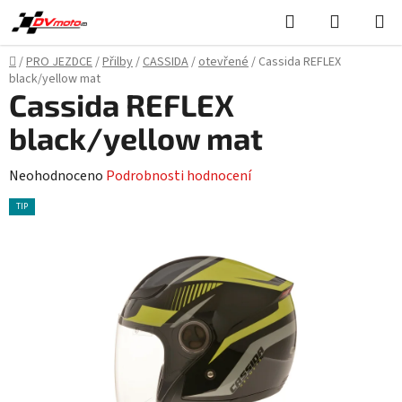
Přejít
Hledat
NÁKUPN
na
KOŠÍK
obsah
Domů
/
PRO JEZDCE
/
Přilby
/
CASSIDA
/
otevřené
/
Cassida REFLEX
black/yellow mat
Cassida REFLEX
black/yellow mat
Průměrné
Neohodnoceno
Podrobnosti hodnocení
hodnocení
TIP
produktu
je
0,0
z
5
hvězdiček.