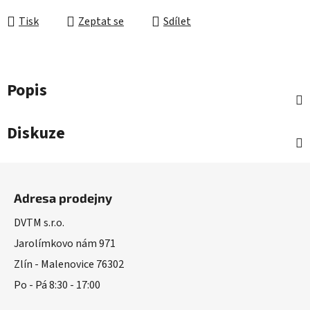
Měrná cena:
Tisk
Zeptat se
Sdílet
Popis
Diskuze
Z
á
Adresa prodejny
p
a
DVTM s.r.o.
t
Jarolímkovo nám 971
í
Zlín - Malenovice 76302
Po - Pá 8:30 - 17:00