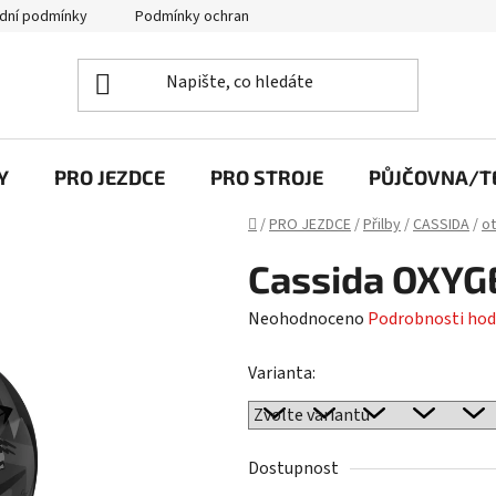
dní podmínky
Podmínky ochrany osobních údajů
Y
PRO JEZDCE
PRO STROJE
PŮJČOVNA/TE
Domů
/
PRO JEZDCE
/
Přilby
/
CASSIDA
/
o
Cassida OXY
Průměrné
Neohodnoceno
Podrobnosti hod
hodnocení
Varianta:
produktu
je
0,0
z
Dostupnost