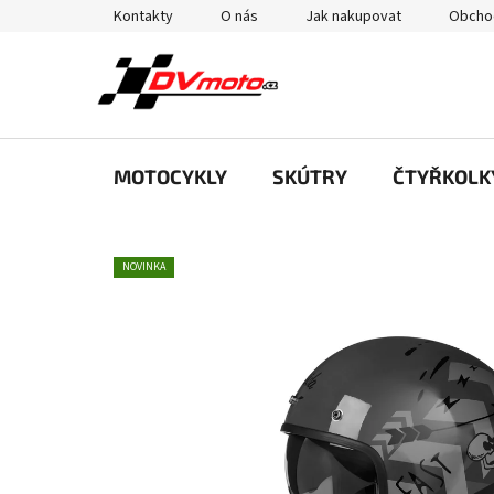
Přejít
Kontakty
O nás
Jak nakupovat
Obcho
na
obsah
MOTOCYKLY
SKÚTRY
ČTYŘKOLK
NOVINKA