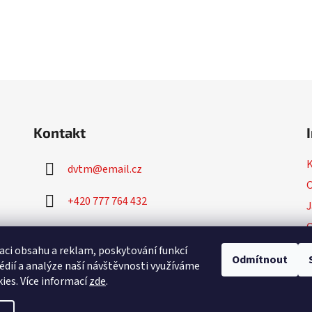
Kontakt
dvtm
@
email.cz
O
+420 777 764 432
J
+420 777 764 430
P
aci obsahu a reklam, poskytování funkcí
Odmítnout
édií a analýze naší návštěvnosti využíváme
ies. Více informací
zde
.