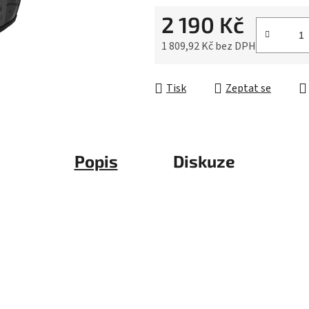
5
2 190 Kč
hvězdiček.
1 809,92 Kč bez DPH
Měrná cena:
Tisk
Zeptat se
Popis
Diskuze