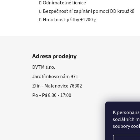
Odnímatelné lícnice
Bezpečnostní zapínání pomocí DD kroužků
Hmotnost přilby ±1200 g
Z
á
Adresa prodejny
p
DVTM s.r.o.
a
Jarolímkovo nám 971
t
í
Zlín - Malenovice 76302
Po - Pá 8:30 - 17:00
K personaliz
sociálních m
soubory cook