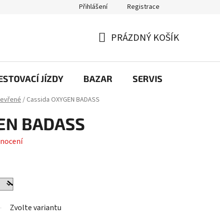
Přihlášení
Registrace
PRÁZDNÝ KOŠÍK
NÁKUPNÍ
KOŠÍK
STOVACÍ JÍZDY
BAZAR
SERVIS
Kontakt
tevřené
/
Cassida OXYGEN BADASS
GEN BADASS
nocení
Zvolte variantu