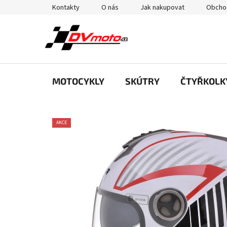
Přejít
Kontakty
O nás
Jak nakupovat
Obcho
na
obsah
MOTOCYKLY
SKÚTRY
ČTYŘKOLK
AKCE