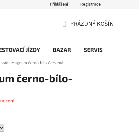
Přihlášení
Registrace
PRÁZDNÝ KOŠÍK
NÁKUPNÍ
KOŠÍK
STOVACÍ JÍZDY
BAZAR
SERVIS
Kontakt
assida Magnum černo-bílo-červená
um černo-bílo-
nocení