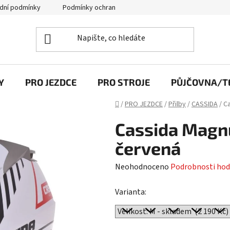
dní podmínky
Podmínky ochrany osobních údajů
Y
PRO JEZDCE
PRO STROJE
PŮJČOVNA/TE
Domů
/
PRO JEZDCE
/
Přilby
/
CASSIDA
/
C
Cassida Magn
červená
Průměrné
Neohodnoceno
Podrobnosti hod
hodnocení
Varianta:
produktu
je
0,0