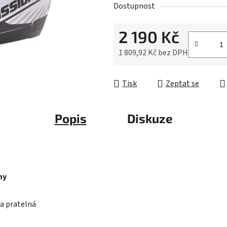
z
Dostupnost
5
2 190 Kč
hvězdiček.
1 809,92 Kč bez DPH
Měrná cena:
Tisk
Zeptat se
Popis
Diskuze
ny
 a pratelná