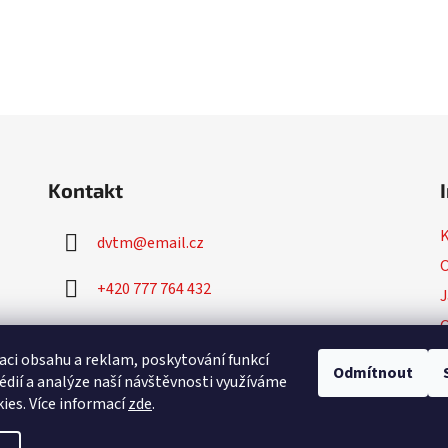
Kontakt
dvtm
@
email.cz
O
+420 777 764 432
J
+420 777 764 430
P
aci obsahu a reklam, poskytování funkcí
Odmítnout
édií a analýze naší návštěvnosti využíváme
ies. Více informací
zde
.