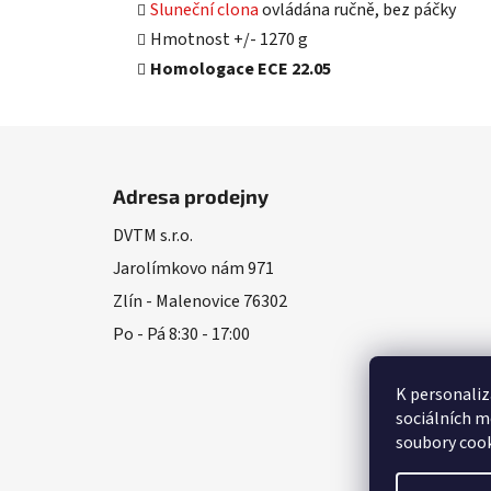
Sluneční clona
ovládána ručně, bez páčky
Hmotnost +/- 1270 g
Homologace ECE 22.05
Z
á
Adresa prodejny
p
DVTM s.r.o.
a
Jarolímkovo nám 971
t
í
Zlín - Malenovice 76302
Po - Pá 8:30 - 17:00
K personaliz
sociálních m
soubory cook