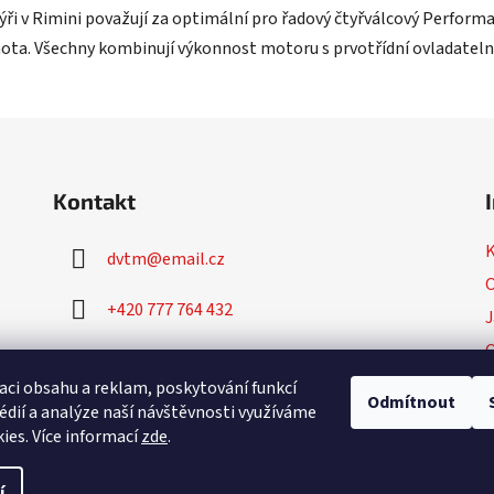
ři v Rimini považují za optimální pro řadový čtyřválcový Performa
. Všechny kombinují výkonnost motoru s prvotřídní ovladatelnost
Kontakt
dvtm
@
email.cz
O
+420 777 764 432
J
+420 777 764 430
P
aci obsahu a reklam, poskytování funkcí
Odmítnout
édií a analýze naší návštěvnosti využíváme
ies. Více informací
zde
.
í