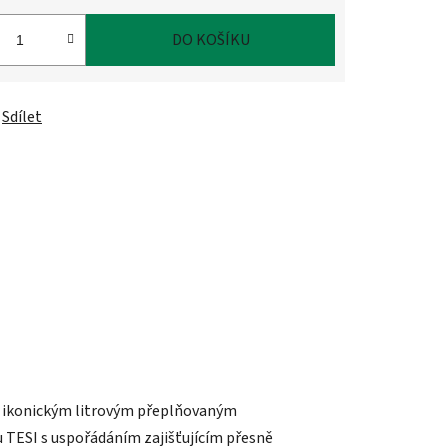
DO KOŠÍKU
Sdílet
a ikonickým litrovým přeplňovaným
 TESI s uspořádáním zajišťujícím přesně