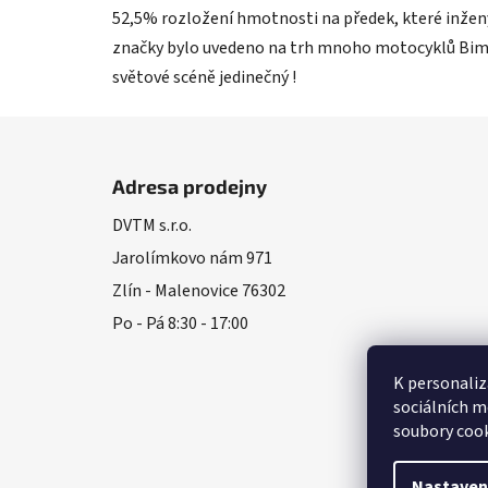
52,5% rozložení hmotnosti na předek, které inžený
značky bylo uvedeno na trh mnoho motocyklů Bimota
světové scéně jedinečný !
Z
á
Adresa prodejny
p
DVTM s.r.o.
a
Jarolímkovo nám 971
t
í
Zlín - Malenovice 76302
Po - Pá 8:30 - 17:00
K personaliz
sociálních m
soubory cook
Nastaven