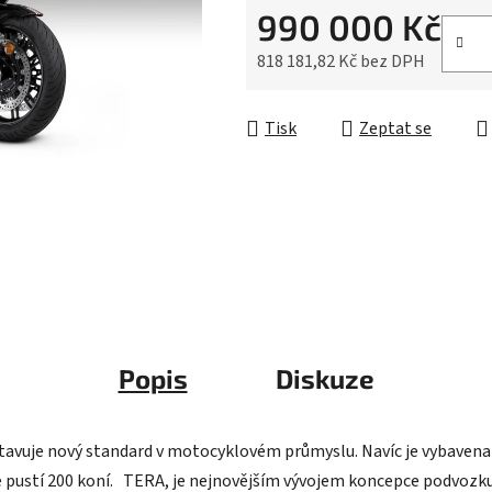
5
990 000 Kč
hvězdiček.
818 181,82 Kč bez DPH
Měrná cena:
Tisk
Zeptat se
Popis
Diskuze
stavuje nový standard v motocyklovém průmyslu. Navíc je vybaven
pustí 200 koní. TERA, je nejnovějším vývojem koncepce podvozku