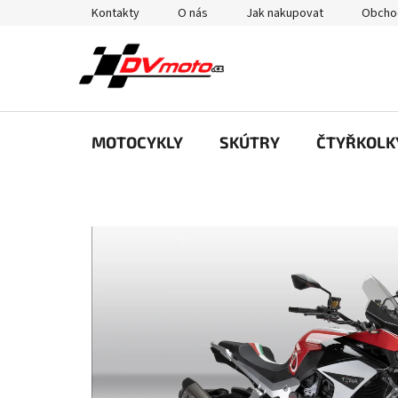
Přejít
Kontakty
O nás
Jak nakupovat
Obcho
na
obsah
MOTOCYKLY
SKÚTRY
ČTYŘKOLK