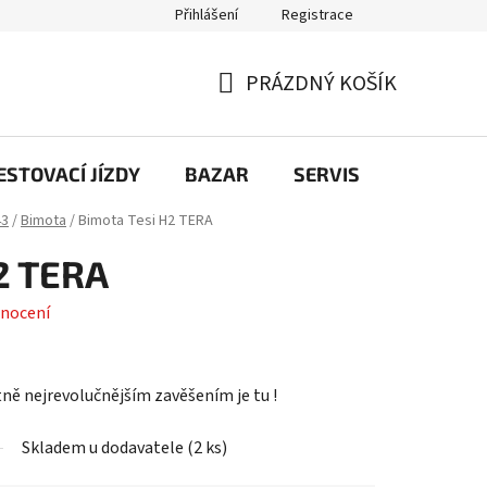
Přihlášení
Registrace
PRÁZDNÝ KOŠÍK
NÁKUPNÍ
KOŠÍK
STOVACÍ JÍZDY
BAZAR
SERVIS
Kontakt
43
/
Bimota
/
Bimota Tesi H2 TERA
2 TERA
nocení
ně nejrevolučnějším zavěšením je tu !
Skladem u dodavatele
(
2 ks
)