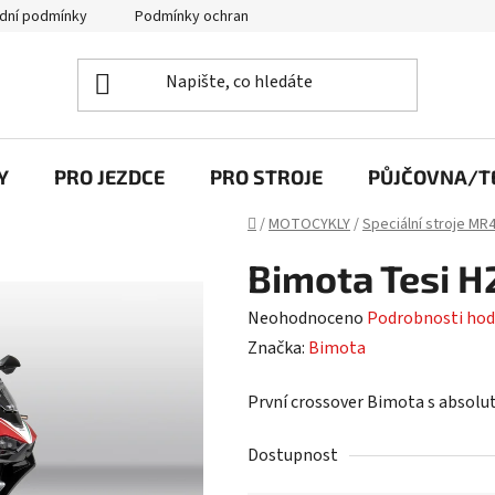
dní podmínky
Podmínky ochrany osobních údajů
Y
PRO JEZDCE
PRO STROJE
PŮJČOVNA/TE
Domů
/
MOTOCYKLY
/
Speciální stroje MR
Bimota Tesi H
Průměrné
Neohodnoceno
Podrobnosti hod
hodnocení
Značka:
Bimota
produktu
První crossover Bimota s absolut
je
0,0
Dostupnost
z