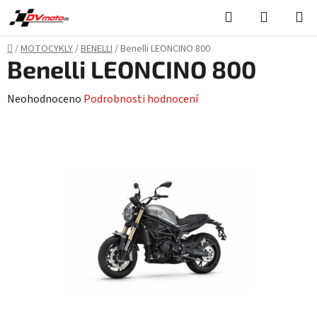
Přejít
Hledat
NÁKUPN
na
KOŠÍK
obsah
Domů
/
MOTOCYKLY
/
BENELLI
/
Benelli LEONCINO 800
Benelli LEONCINO 800
Průměrné
Neohodnoceno
Podrobnosti hodnocení
hodnocení
produktu
je
0,0
z
5
hvězdiček.