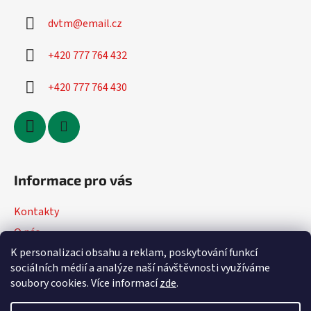
dvtm
@
email.cz
+420 777 764 432
+420 777 764 430
Informace pro vás
Kontakty
O nás
K personalizaci obsahu a reklam, poskytování funkcí
Jak nakupovat
sociálních médií a analýze naší návštěvnosti využíváme
Obchodní podmínky
soubory cookies. Více informací
zde
.
Podmínky ochrany osobních údajů