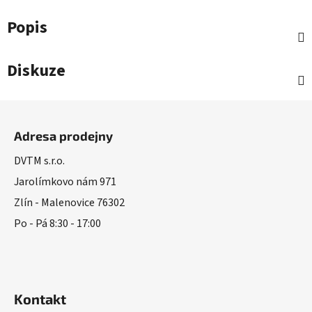
Popis
Diskuze
Z
á
Adresa prodejny
p
a
DVTM s.r.o.
t
Jarolímkovo nám 971
í
Zlín - Malenovice 76302
Po - Pá 8:30 - 17:00
Kontakt