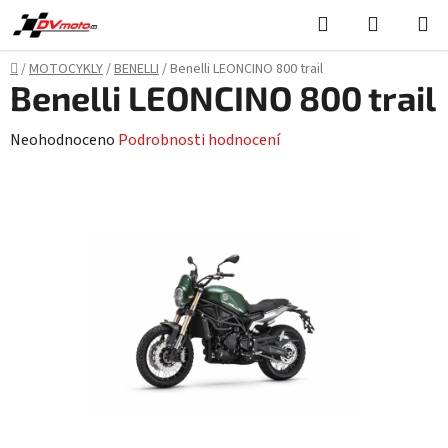
Přejít
Hledat
NÁKUPN
na
KOŠÍK
obsah
Domů
/
MOTOCYKLY
/
BENELLI
/
Benelli LEONCINO 800 trail
Benelli LEONCINO 800 trail
Průměrné
Neohodnoceno
Podrobnosti hodnocení
hodnocení
produktu
je
0,0
z
5
hvězdiček.