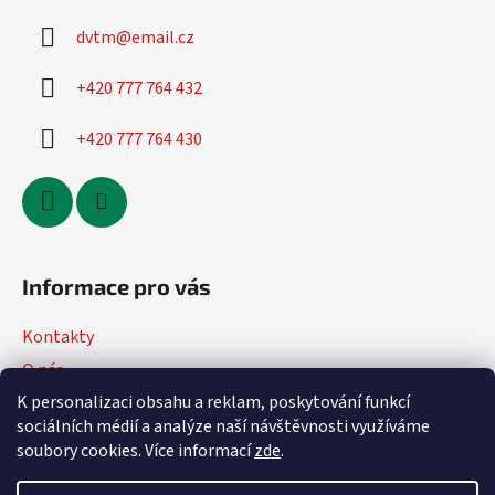
dvtm
@
email.cz
+420 777 764 432
+420 777 764 430
Informace pro vás
Kontakty
O nás
K personalizaci obsahu a reklam, poskytování funkcí
Jak nakupovat
sociálních médií a analýze naší návštěvnosti využíváme
Obchodní podmínky
soubory cookies. Více informací
zde
.
Podmínky ochrany osobních údajů