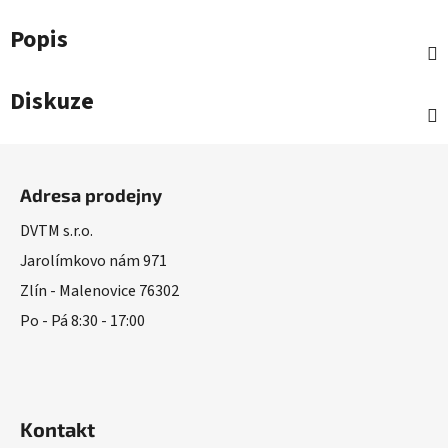
Popis
Diskuze
Z
á
Adresa prodejny
p
a
DVTM s.r.o.
t
Jarolímkovo nám 971
í
Zlín - Malenovice 76302
Po - Pá 8:30 - 17:00
Kontakt