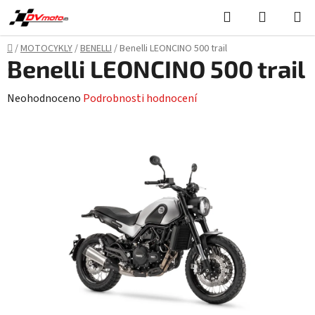
Přejít
Hledat
NÁKUPN
na
KOŠÍK
obsah
Domů
/
MOTOCYKLY
/
BENELLI
/
Benelli LEONCINO 500 trail
Benelli LEONCINO 500 trail
Průměrné
Neohodnoceno
Podrobnosti hodnocení
hodnocení
produktu
je
0,0
z
5
hvězdiček.