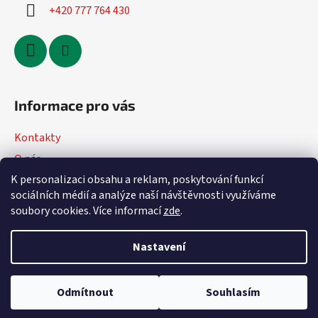
+420 777 764 430
Informace pro vás
Kontakty
O nás
K personalizaci obsahu a reklam, poskytování funkcí
Jak nakupovat
sociálních médií a analýze naší návštěvnosti využíváme
Obchodní podmínky
soubory cookies. Více informací
zde
.
Podmínky ochrany osobních údajů
Nastavení
Vytvořil Shoptet
Odmítnout
Souhlasím
Copyright 2026
DVmoto
. Všechna práva vyhrazena.
Upravit
nastavení cookies