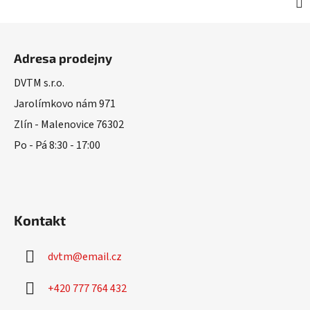
Z
á
Adresa prodejny
p
a
DVTM s.r.o.
t
Jarolímkovo nám 971
í
Zlín - Malenovice 76302
Po - Pá 8:30 - 17:00
Kontakt
dvtm
@
email.cz
+420 777 764 432