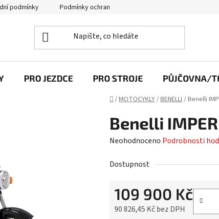
dní podmínky
Podmínky ochrany osobních údajů
Y
PRO JEZDCE
PRO STROJE
PŮJČOVNA/TE
Domů
/
MOTOCYKLY
/
BENELLI
/
Benelli IM
Benelli IMPER
Průměrné
Neohodnoceno
Podrobnosti hod
hodnocení
Dostupnost
produktu
je
109 900 Kč
0,0
z
90 826,45 Kč bez DPH