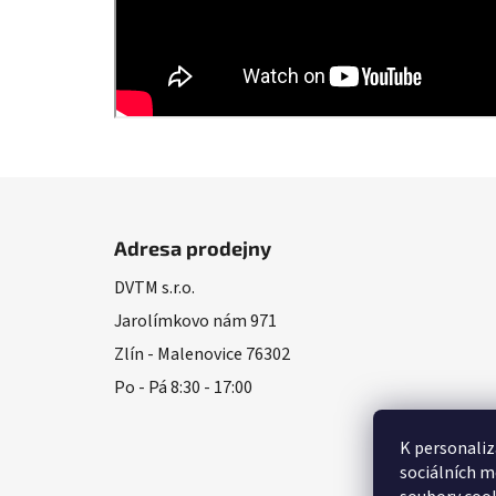
Z
á
Adresa prodejny
p
DVTM s.r.o.
a
Jarolímkovo nám 971
t
í
Zlín - Malenovice 76302
Po - Pá 8:30 - 17:00
K personaliz
sociálních m