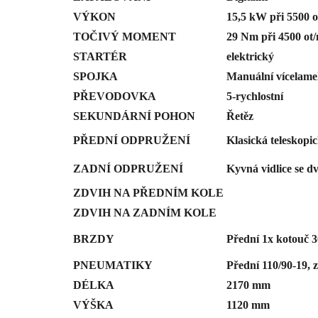
VÝKON
15,5 kW při 5500 o
TOČIVÝ MOMENT
29 Nm při 4500 ot
STARTÉR
elektrický
SPOJKA
Manuální vícelamel
PŘEVODOVKA
5-rychlostní
SEKUNDÁRNÍ POHON
Řetěz
PŘEDNÍ ODPRUŽENÍ
Klasická teleskopi
ZADNÍ ODPRUŽENÍ
Kyvná vidlice se d
ZDVIH NA PŘEDNÍM KOLE
ZDVIH NA ZADNÍM KOLE
BRZDY
Přední 1x kotouč
PNEUMATIKY
Přední 110/90-19, 
DÉLKA
2170 mm
VÝŠKA
1120 mm