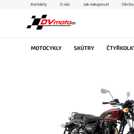
Přejít
Kontakty
O nás
Jak nakupovat
Obcho
na
obsah
MOTOCYKLY
SKÚTRY
ČTYŘKOLK