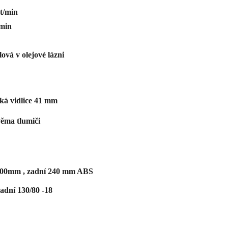
t/min
/min
ová v olejové lázni
cká vidlice 41 mm
věma tlumiči
 300mm , zadní 240 mm ABS
zadní 130/80 -18