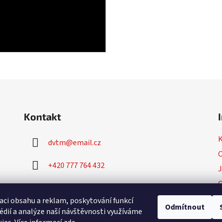
Kontakt
dvtm
@
email.cz
O
+420 777 764 432
J
+420 777 764 430
P
aci obsahu a reklam, poskytování funkcí
Odmítnout
édií a analýze naší návštěvnosti využíváme