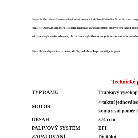
Imperiale 400 - klasický motocykl inspirovaný modely z řady Benelli-MotoBi z 50. let 20. století s t
tlumiče či vyplétaná kola, která jsou nejen funkční ale zároveň podtrhují celkový retro vzhled. Sr
kolu je motocykl snadno ovladatelný. To, že je motocykl klasický, ale ještě neznamená, že není mode
Pokud hledáte elegantní retro motocykl s čistým duchem, Imperiale 400 je to pravé.
Technické 
TYP RÁMU
Trubkový vysokope
4-taktní jednovále
MOTOR
kompresní poměr 8
OBSAH
374 ccm
PALIVOVÝ SYSTÉM
EFI
ZAPALOVÁNÍ
Digitální