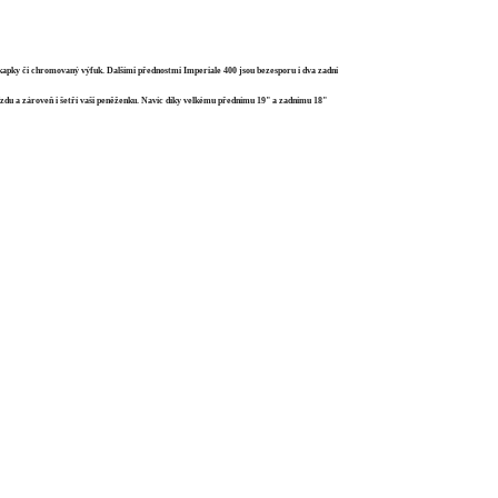
ru kapky či chromovaný výfuk. Dalšími přednostmi Imperiale 400 jsou bezesporu i dva zadní
ízdu a zároveň i šetří vaši peněženku. Navíc díky velkému přednímu 19" a zadnímu 18"