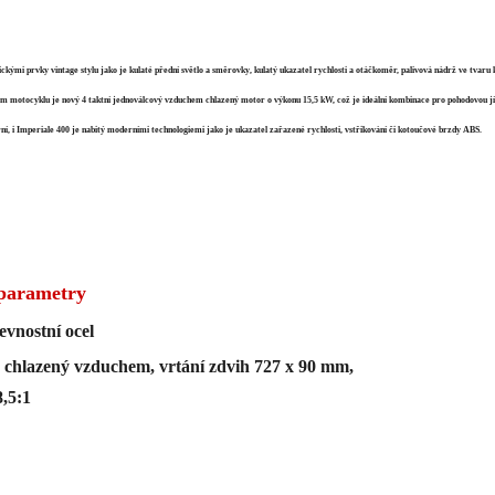
ypickými prvky vintage stylu jako je kulaté přední světlo a směrovky, kulatý ukazatel rychlosti a otáčkoměr, palivová nádrž ve tva
dcem motocyklu je nový 4 taktní jednoválcový vzduchem chlazený motor o výkonu 15,5 kW, což je ideální kombinace pro pohodovou j
rní, i Imperiale 400 je nabitý moderními technologiemi jako je ukazatel zařazené rychlosti, vstřikování či kotoučové brzdy ABS.
parametry
vnostní ocel
c chlazený vzduchem, vrtání zdvih 727 x 90 mm,
,5:1