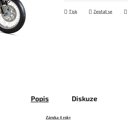
5
Měrná cena:
hvězdiček.
Tisk
Zeptat se
Popis
Diskuze
Záruka 4 roky