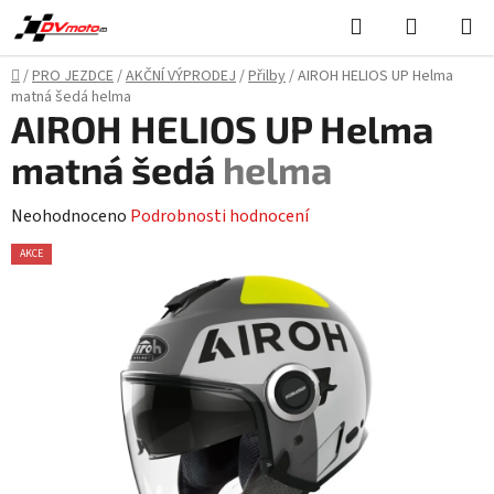
Přejít
Hledat
NÁKUPN
na
KOŠÍK
obsah
Domů
/
PRO JEZDCE
/
AKČNÍ VÝPRODEJ
/
Přilby
/
AIROH HELIOS UP Helma
matná šedá
helma
AIROH HELIOS UP Helma
matná šedá
helma
Průměrné
Neohodnoceno
Podrobnosti hodnocení
hodnocení
AKCE
produktu
je
0,0
z
5
hvězdiček.