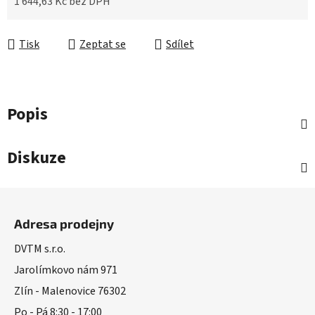
1 644,63 Kč bez DPH
Měrná cena:
Tisk
Zeptat se
Sdílet
Popis
Diskuze
Z
á
Adresa prodejny
p
a
DVTM s.r.o.
t
Jarolímkovo nám 971
í
Zlín - Malenovice 76302
Po - Pá 8:30 - 17:00