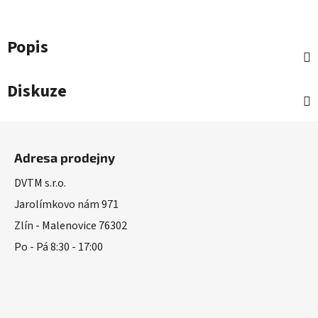
Popis
Diskuze
Z
á
Adresa prodejny
p
a
DVTM s.r.o.
t
Jarolímkovo nám 971
í
Zlín - Malenovice 76302
Po - Pá 8:30 - 17:00