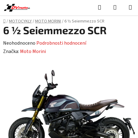
Přejít
Hledat
NÁKUPN
na
KOŠÍK
obsah
Domů
/
MOTOCYKLY
/
MOTO MORINI
/
6 ½ Seiemmezzo SCR
6 ½ Seiemmezzo SCR
Průměrné
Neohodnoceno
Podrobnosti hodnocení
hodnocení
Značka:
Moto Morini
produktu
je
0,0
z
5
hvězdiček.